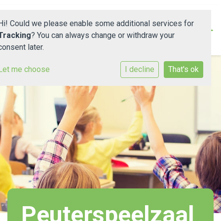
Hi! Could we please enable some additional services for
Tracking
? You can always change or withdraw your
consent later.
Onze school
Let me choose
I decline
That's ok
Documenten en protocollen
Nieuws
Ouders
Leerlingenraad
PO/VO
Contact
Peuterspeelzaal