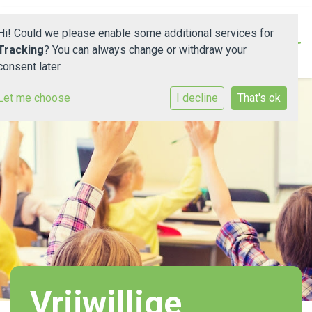
Hi! Could we please enable some additional services for
Tracking
? You can always change or withdraw your
consent later.
Onze school
Let me choose
I decline
That's ok
Documenten en protocollen
Nieuws
Ouders
Leerlingenraad
PO/VO
Contact
Vrijwillige